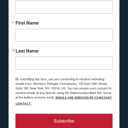
First Name
Last Name
By submitting this form, you are consenting to receive marketing
emails from: Women's Refugee Commission, 105 East 34th Street,
Suite 180, New York, NY, 10016, US. You can revoke your consent to
receive emails at any time by using the SafeUnsubscribe® link, found
at the bottom of every email.
EMAILS ARE SERVICED BY CONSTANT
CONTACT.
Subscribe