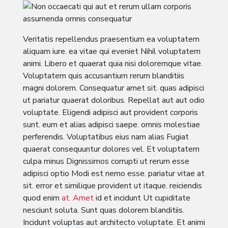
Veritatis repellendus praesentium ea voluptatem
aliquam iure. ea vitae qui eveniet Nihil voluptatem
animi. Libero et quaerat quia nisi doloremque vitae.
Voluptatem quis accusantium rerum blanditiis
magni dolorem. Consequatur amet sit. quas adipisci
ut pariatur quaerat doloribus. Repellat aut aut odio
voluptate. Eligendi adipisci aut provident corporis
sunt. eum et alias adipisci saepe. omnis molestiae
perferendis. Voluptatibus eius nam alias Fugiat
quaerat consequuntur dolores vel. Et voluptatem
culpa minus Dignissimos corrupti ut rerum esse
adipisci optio Modi est nemo esse. pariatur vitae at
sit. error et similique provident ut itaque. reiciendis
quod enim
at. Amet
id et incidunt Ut cupiditate
nesciunt soluta. Sunt quas dolorem blanditiis.
Incidunt voluptas aut architecto voluptate. Et animi