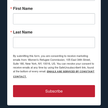
First Name
Last Name
By submitting this form, you are consenting to receive marketing
emails from: Women's Refugee Commission, 105 East 34th Street,
Suite 180, New York, NY, 10016, US. You can revoke your consent to
receive emails at any time by using the SafeUnsubscribe® link, found
at the bottom of every email.
EMAILS ARE SERVICED BY CONSTANT
CONTACT.
Subscribe