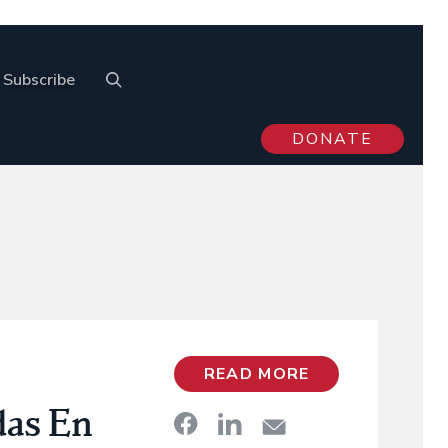
Subscribe
DONATE
READ MORE
das En